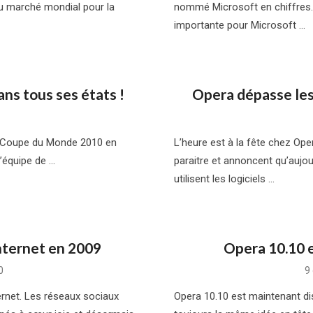
du marché mondial pour la
nommé Microsoft en chiffres
importante pour Microsoft …
ns tous ses états !
Opera dépasse les 
 la Coupe du Monde 2010 en
L’heure est à la fête chez Ope
l’équipe de …
paraitre et annoncent qu’aujou
utilisent les logiciels …
Internet en 2009
Opera 10.10 e
P
0
9
o
ernet. Les réseaux sociaux
Opera 10.10 est maintenant di