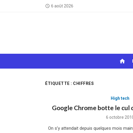
Skip
6 août 2026
access_time
to
content
home
ÉTIQUETTE :
CHIFFRES
High tech
Google Chrome botte le cul d
Posted
6 octobre 201
on
On s’y attendait depuis quelques mois maint