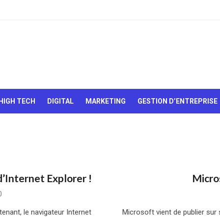
Le Web,
c'est
comme
une boîte
HIGH TECH
DIGITAL
MARKETING
GESTION D’ENTREPRISE
de
chocolats…
On sait
jamais sur
quoi on va
tomber !
’Internet Explorer !
Micro
0
enant, le navigateur Internet
Microsoft vient de publier sur 