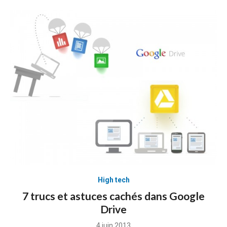
High tech
7 trucs et astuces cachés dans Google
Drive
Posted
4 juin 2013