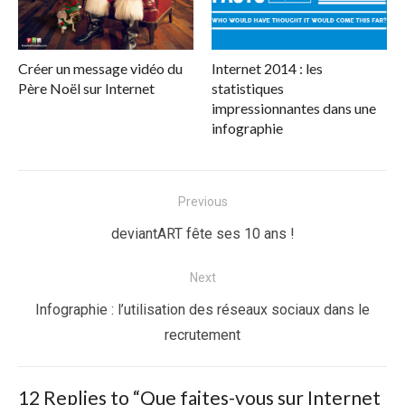
Créer un message vidéo du
Internet 2014 : les
Père Noël sur Internet
statistiques
impressionnantes dans une
infographie
Navigation
Previous
de
Previous
deviantART fête ses 10 ans !
l’article
post:
Next
Next
Infographie : l’utilisation des réseaux sociaux dans le
post:
recrutement
12 Replies to “
Que faites-vous sur Internet