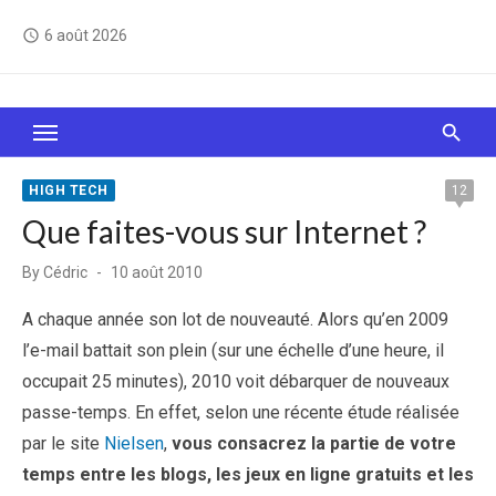
Skip
6 août 2026
access_time
to
content
Le Web, c'est comme une boîte de chocolats… On
sait jamais sur quoi on va tomber !
HIGH TECH
12
Que faites-vous sur Internet ?
Posted
By
Cédric
10 août 2010
on
A chaque année son lot de nouveauté. Alors qu’en 2009
l’e-mail battait son plein (sur une échelle d’une heure, il
occupait 25 minutes), 2010 voit débarquer de nouveaux
passe-temps. En effet, selon une récente étude réalisée
par le site
Nielsen
,
vous consacrez la partie de votre
temps entre les blogs, les jeux en ligne gratuits et les