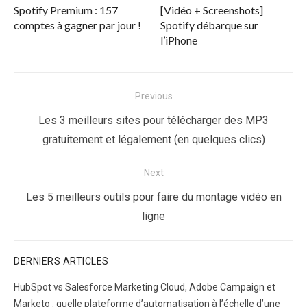
Spotify Premium : 157
[Vidéo + Screenshots]
comptes à gagner par jour !
Spotify débarque sur
l’iPhone
Navigation
Previous
de
Previous
Les 3 meilleurs sites pour télécharger des MP3
l’article
post:
gratuitement et légalement (en quelques clics)
Next
Next
Les 5 meilleurs outils pour faire du montage vidéo en
post:
ligne
DERNIERS ARTICLES
HubSpot vs Salesforce Marketing Cloud, Adobe Campaign et
Marketo : quelle plateforme d’automatisation à l’échelle d’une