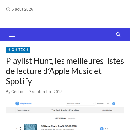
Skip
6 août 2026
access_time
to
content
Le Web, c'est comme une boîte de chocolats… On
sait jamais sur quoi on va tomber !
HIGH TECH
Playlist Hunt, les meilleures listes
de lecture d’Apple Music et
Spotify
Posted
By
Cédric
7 septembre 2015
on