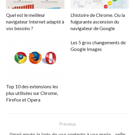
Quel est le meilleur
L’histoire de Chrome. Ou la
navigateur Internet adapté à
fulgurante ascension du
vos besoins ?
navigateur de Google
Les 5 gros changements de
Google Images
Top 10 des extensions les
plus utilisées sur Chrome,
Firefox et Opera
Navigation
Previous
de
Previous
Gmail ajoute la liste de vos contacts à vos mails… enfin