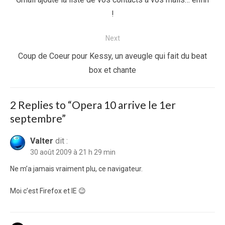
l’article
post:
!
Next
Next
Coup de Coeur pour Kessy, un aveugle qui fait du beat
post:
box et chante
2 Replies to “
Opera 10 arrive le 1er
septembre
”
Valter
dit :
30 août 2009 à 21 h 29 min
Ne m’a jamais vraiment plu, ce navigateur.
Moi c’est Firefox et IE 😉