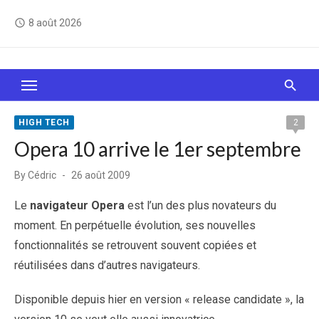
Skip
8 août 2026
access_time
to
content
Le Web, c'est comme une boîte de chocolats… On
sait jamais sur quoi on va tomber !
HIGH TECH
2
Opera 10 arrive le 1er septembre
Posted
By
Cédric
26 août 2009
on
Le
navigateur Opera
est l’un des plus novateurs du
moment. En perpétuelle évolution, ses nouvelles
fonctionnalités se retrouvent souvent copiées et
réutilisées dans d’autres navigateurs.
Disponible depuis hier en version « release candidate », la