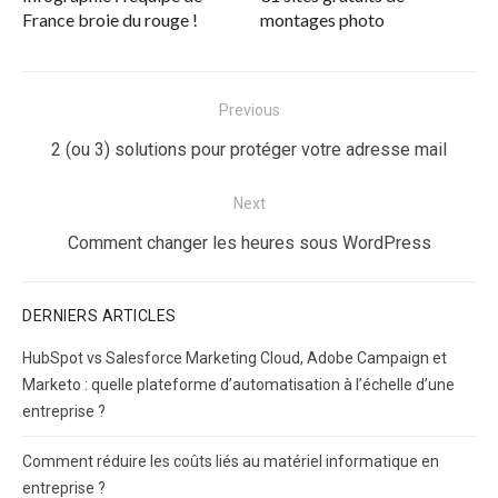
France broie du rouge !
montages photo
Navigation
Previous
de
Previous
2 (ou 3) solutions pour protéger votre adresse mail
l’article
post:
Next
Next
Comment changer les heures sous WordPress
post:
DERNIERS ARTICLES
HubSpot vs Salesforce Marketing Cloud, Adobe Campaign et
Marketo : quelle plateforme d’automatisation à l’échelle d’une
entreprise ?
Comment réduire les coûts liés au matériel informatique en
entreprise ?