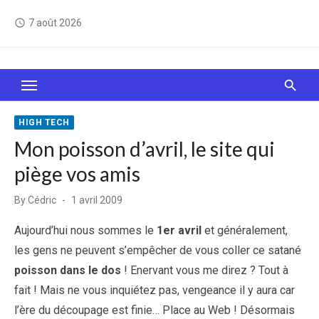
Skip
7 août 2026
access_time
to
content
Le Web, c'est comme une boîte de chocolats… On
sait jamais sur quoi on va tomber !
HIGH TECH
Mon poisson d’avril, le site qui
piège vos amis
Posted
By
Cédric
1 avril 2009
on
Aujourd’hui nous sommes le
1er avril
et généralement,
les gens ne peuvent s’empêcher de vous coller ce satané
poisson dans le dos
! Enervant vous me direz ? Tout à
fait ! Mais ne vous inquiétez pas, vengeance il y aura car
l’ère du découpage est finie… Place au Web ! Désormais