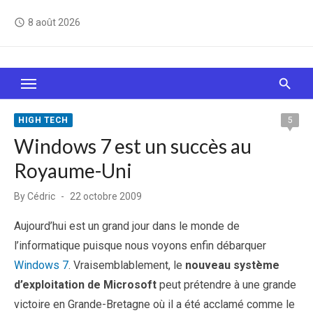
Skip
8 août 2026
access_time
to
content
Le Web, c'est comme une boîte de chocolats… On
sait jamais sur quoi on va tomber !
HIGH TECH
5
Windows 7 est un succès au
Royaume-Uni
Posted
By
Cédric
22 octobre 2009
on
Aujourd’hui est un grand jour dans le monde de
l’informatique puisque nous voyons enfin débarquer
Windows 7
. Vraisemblablement, le
nouveau système
d’exploitation de Microsoft
peut prétendre à une grande
victoire en Grande-Bretagne où il a été acclamé comme le