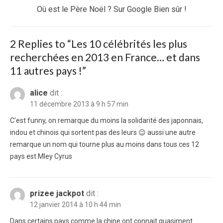
Next
Où est le Père Noël ? Sur Google Bien sûr !
post:
2 Replies to “
Les 10 célébrités les plus
recherchées en 2013 en France… et dans
11 autres pays !
”
alice
dit :
11 décembre 2013 à 9 h 57 min
C’est funny, on remarque du moins la solidarité des japonnais,
indou et chinois qui sortent pas des leurs 😉 aussi une autre
remarque un nom qui tourne plus au moins dans tous ces 12
pays est Mley Cyrus
prizee jackpot
dit :
12 janvier 2014 à 10 h 44 min
Dans certains pays comme la chine ont connait quasiment