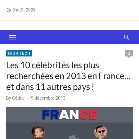
Skip
8 août 2026
access_time
to
content
Le Web, c'est comme une boîte de chocolats… On
sait jamais sur quoi on va tomber !
HIGH TECH
2
Les 10 célébrités les plus
recherchées en 2013 en France…
et dans 11 autres pays !
Posted
By
Cédric
9 décembre 2013
on