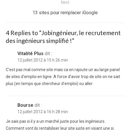
Next
Next
13 sites pour remplacer iGoogle
post:
4 Replies to “
Jobingénieur, le recrutement
des ingénieurs simplifié !
”
Vitalité Plus
dit :
12 juillet 2012 à 15 h 26 min
C’est pas mal comme site mais ca en rajoute un au large panel
de sites d’emploi en ligne. A force d’avoir trop de site on ne sait
plus (en temps que chercheur d’emploi) ou aller.
Bourse
dit :
12 juillet 2012 à 16 h 28 min
Je sais pas si il y a un marché juste pour les ingénieurs.
Comment vont ils rentabiliser leur site juste en visant une si