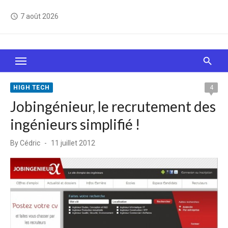
Skip
7 août 2026
access_time
to
content
Le Web, c'est comme une boîte de chocolats… On
sait jamais sur quoi on va tomber !
HIGH TECH
4
Jobingénieur, le recrutement des
ingénieurs simplifié !
Posted
By
Cédric
11 juillet 2012
on