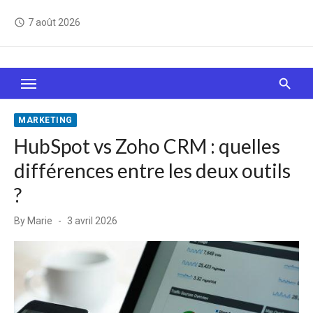
Skip
7 août 2026
access_time
to
content
Le Web, c'est comme une boîte de chocolats… On
sait jamais sur quoi on va tomber !
MARKETING
HubSpot vs Zoho CRM : quelles
différences entre les deux outils
?
Posted
By
Marie
3 avril 2026
on