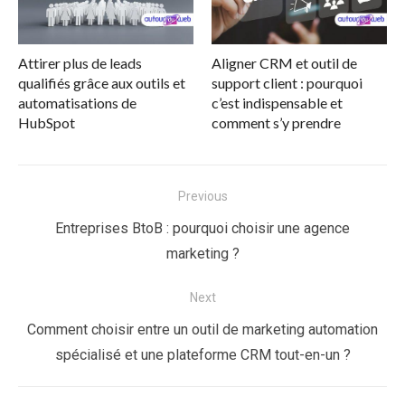
Attirer plus de leads
Aligner CRM et outil de
qualifiés grâce aux outils et
support client : pourquoi
automatisations de
c’est indispensable et
HubSpot
comment s’y prendre
Navigation
Previous
de
Previous
Entreprises BtoB : pourquoi choisir une agence
l’article
post:
marketing ?
Next
Next
Comment choisir entre un outil de marketing automation
post:
spécialisé et une plateforme CRM tout-en-un ?