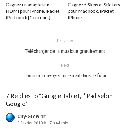
Gagnez un adaptateur
Gagnez 5 Skins et Stickers
HDMI pour iPhone, iPad et
pour Macbook, iPad et
iPod touch [Concours]
iPhone
Navigation
Previous
de
Previous
Télécharger de la musique gratuitement
l’article
post:
Next
Next
Comment envoyer un E-mail dans le futur
post:
7 Replies to “
Google Tablet, l’iPad selon
Google
”
City-Grow
dit :
3 février 2010 à 17 h 44 min