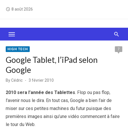
Skip
8 août 2026
access_time
to
content
Le Web, c'est comme une boîte de chocolats… On
sait jamais sur quoi on va tomber !
HIGH TECH
7
Google Tablet, l’iPad selon
Google
Posted
By
Cédric
3 février 2010
on
2010 sera l’année des Tablettes
. Flop ou pas flop,
l’avenir nous le dira. En tout cas, Google a bien l’air de
miser sur ces petites machines du futur puisque des
premières images ainsi qu’une vidéo commencent à faire
le tour du Web.