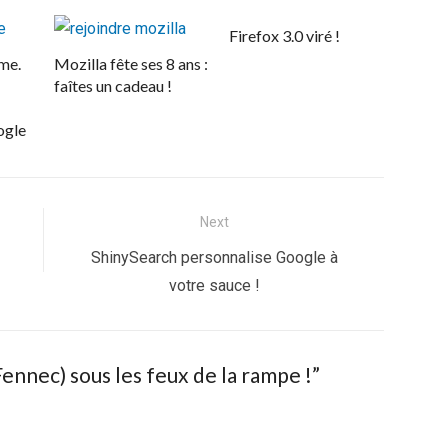
Firefox 3.0 viré !
ome.
Mozilla fête ses 8 ans :
faîtes un cadeau !
ogle
Next
Next
ShinySearch personnalise Google à
post:
votre sauce !
ennec) sous les feux de la rampe !”