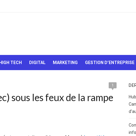
Le Web,
c'est
comme
une boîte
HIGH TECH
DIGITAL
MARKETING
GESTION D’ENTREPRISE
de
chocolats…
On sait
jamais sur
DE
1
quoi on va
c) sous les feux de la rampe
tomber !
Hub
Cam
d’a
Com
inf