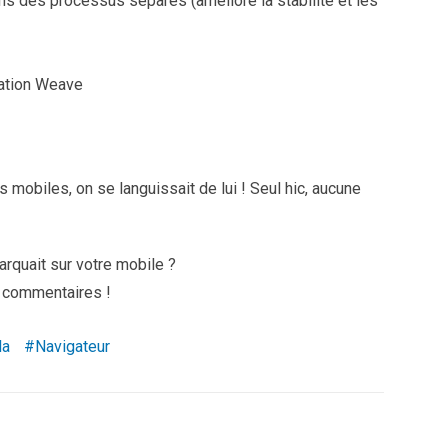
 dans des processus séparés (
améliore la stabilité et les
sation Weave
les mobiles, on se languissait de lui ! Seul hic, aucune
rquait sur votre mobile ?
s commentaires !
la
Navigateur