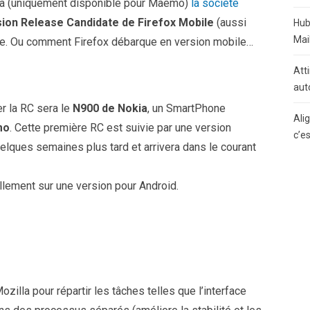
êta (uniquement disponible pour Maemo)
la société
ion Release Candidate de Firefox Mobile
(aussi
Hub
Mai
ne. Ou comment Firefox débarque en version mobile…
Atti
aut
r la RC sera le
N900 de Nokia
, un SmartPhone
Ali
mo
. Cette première RC est suivie par une version
c’e
uelques semaines plus tard et arrivera dans le courant
uellement sur une version pour Android.
ozilla pour répartir les tâches telles que l’interface