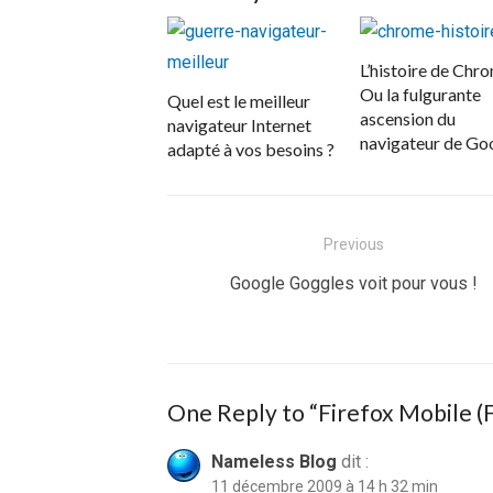
L’histoire de Chr
Ou la fulgurante
Quel est le meilleur
ascension du
navigateur Internet
navigateur de Go
adapté à vos besoins ?
Navigation
Previous
de
Previous
Google Goggles voit pour vous !
post:
l’article
One Reply to “Firefox Mobile (F
Nameless Blog
dit :
11 décembre 2009 à 14 h 32 min