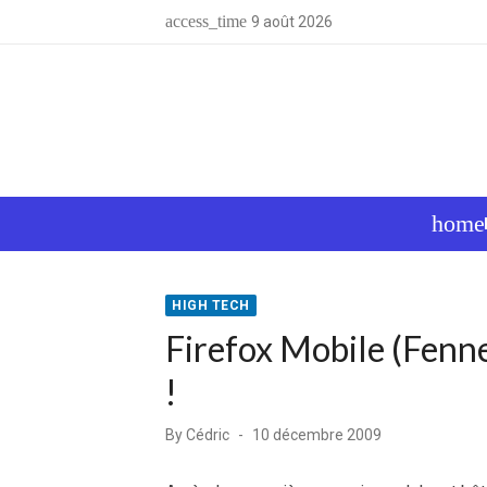
Skip
access_time
9 août 2026
to
content
home
HIGH TECH
Firefox Mobile (Fenne
!
Posted
By
Cédric
10 décembre 2009
on