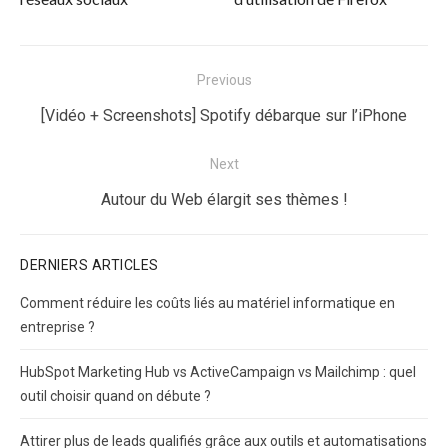
Navigation
Previous
de
Previous
[Vidéo + Screenshots] Spotify débarque sur l’iPhone
l’article
post:
Next
Next
Autour du Web élargit ses thèmes !
post:
DERNIERS ARTICLES
Comment réduire les coûts liés au matériel informatique en
entreprise ?
HubSpot Marketing Hub vs ActiveCampaign vs Mailchimp : quel
outil choisir quand on débute ?
Attirer plus de leads qualifiés grâce aux outils et automatisations