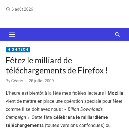
Skip
6 août 2026
access_time
to
content
Le Web, c'est comme une boîte de chocolats… On
sait jamais sur quoi on va tomber !
HIGH TECH
Fêtez le milliard de
téléchargements de Firefox !
Posted
By
Cédric
28 juillet 2009
on
L’heure est bientôt à la fête mes fidèles lecteurs !
Mozilla
vient de mettre en place une opération spéciale pour fêter
comme il se doit avec nous : «
Billon Downloads
Campaign
». Cette fête
célèbrera le milliardième
téléchargements
(toutes versions confondues) du