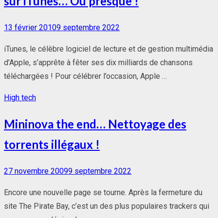
sur iTunes… Ou presque !
Posted
13 février 2010
9 septembre 2022
on
iTunes, le célèbre logiciel de lecture et de gestion multimédia
d’Apple, s’apprête à fêter ses dix milliards de chansons
téléchargées ! Pour célébrer l’occasion, Apple …
High tech
Mininova the end… Nettoyage des
torrents illégaux !
Posted
27 novembre 2009
9 septembre 2022
on
Encore une nouvelle page se tourne. Après la fermeture du
site The Pirate Bay, c’est un des plus populaires trackers qui