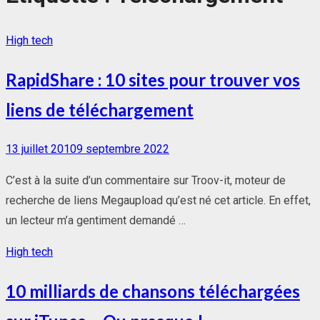
High tech
RapidShare : 10 sites pour trouver vos
liens de téléchargement
Posted
13 juillet 2010
9 septembre 2022
on
C’est à la suite d’un commentaire sur Troov-it, moteur de
recherche de liens Megaupload qu’est né cet article. En effet,
un lecteur m’a gentiment demandé …
High tech
10 milliards de chansons téléchargées