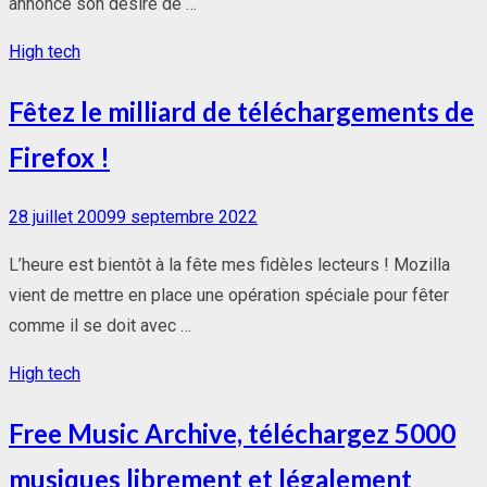
annonce son désire de …
High tech
Fêtez le milliard de téléchargements de
Firefox !
Posted
28 juillet 2009
9 septembre 2022
on
L’heure est bientôt à la fête mes fidèles lecteurs ! Mozilla
vient de mettre en place une opération spéciale pour fêter
comme il se doit avec …
High tech
Free Music Archive, téléchargez 5000
musiques librement et légalement