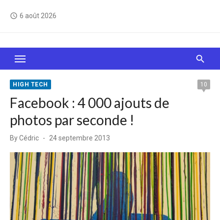
Skip
6 août 2026
access_time
to
content
Le Web, c'est comme une boîte de chocolats… On
sait jamais sur quoi on va tomber !
HIGH TECH
10
Facebook : 4 000 ajouts de
photos par seconde !
Posted
By
Cédric
24 septembre 2013
on