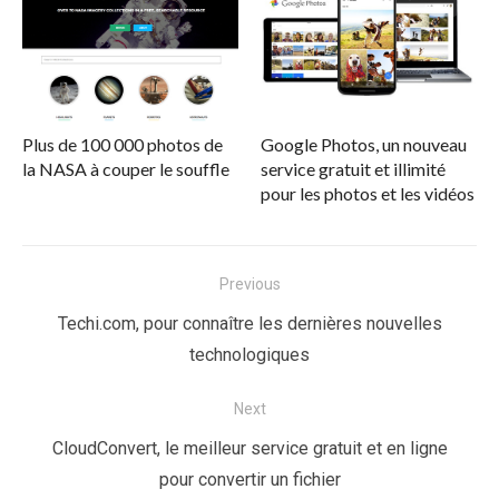
Plus de 100 000 photos de
Google Photos, un nouveau
la NASA à couper le souffle
service gratuit et illimité
pour les photos et les vidéos
Navigation
Previous
de
Previous
Techi.com, pour connaître les dernières nouvelles
l’article
post:
technologiques
Next
Next
CloudConvert, le meilleur service gratuit et en ligne
post:
pour convertir un fichier