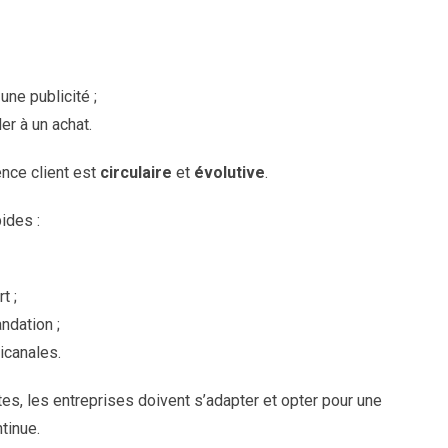
une publicité ;
er à un achat.
nce client est
circulaire
et
évolutive
.
ides :
t ;
andation ;
ticanales.
es, les entreprises doivent s’adapter et opter pour une
tinue.