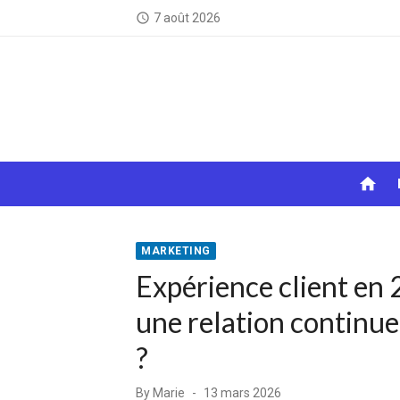
Skip
7 août 2026
access_time
to
content
home
MARKETING
Expérience client en
une relation continue
?
Posted
By
Marie
13 mars 2026