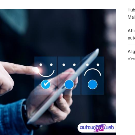
Hub
Mai
Atti
aut
Ali
c’e