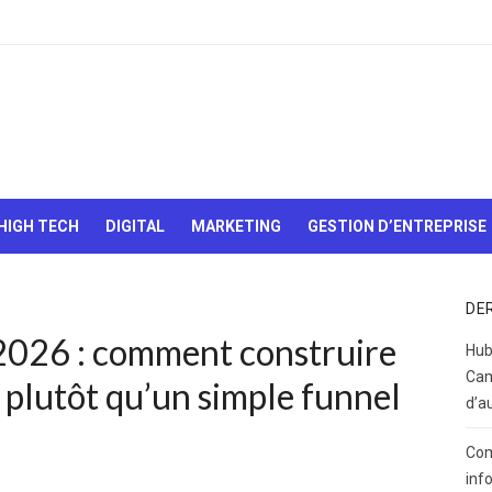
Le Web,
c'est
comme
une boîte
HIGH TECH
DIGITAL
MARKETING
GESTION D’ENTREPRISE
de
chocolats…
On sait
jamais sur
DE
quoi on va
 2026 : comment construire
tomber !
Hub
Cam
 plutôt qu’un simple funnel
d’a
Com
inf