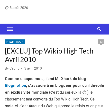
Skip
8 août 2026
access_time
to
content
Le Web, c'est comme une boîte de chocolats… On
sait jamais sur quoi on va tomber !
HIGH TECH
43
[EXCLU] Top Wikio High Tech
Avril 2010
Posted
By
Cédric
3 avril 2010
on
Comme chaque mois, l’ami Mr Xhark du blog
Blogmotion
, s’associe à un blogueur pour qu’il dévoile
en exclusivité mondiale
(c’est du sérieux là 😉 ) le
classement tant convoité du Top Wikio High Tech. Ce
mois-ci, c’est Autour du Web qui prend le relais et on peut