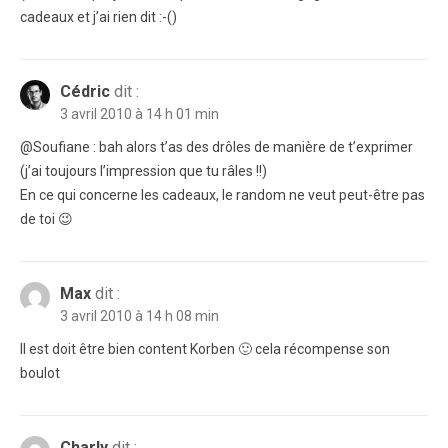
cadeaux et j’ai rien dit :-()
Cédric
dit :
3 avril 2010 à 14 h 01 min
@Soufiane : bah alors t’as des drôles de manière de t’exprimer
(j’ai toujours l’impression que tu râles !!)
En ce qui concerne les cadeaux, le random ne veut peut-être pas
de toi 😉
Max
dit :
3 avril 2010 à 14 h 08 min
Il est doit être bien content Korben 🙂 cela récompense son
boulot
Charly
dit :