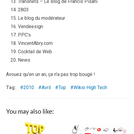
Transnets – Le Blog de Francis Pisani
2803
Le blog du modérateur
Vendeesign
PPC’s
VincentAbry.com
Cocktail de Web
News
Avouez qu’en un an, ça n’a pas trop bougé !
Tag:
2010
Avril
Top
Wikio High Tech
You may also like: