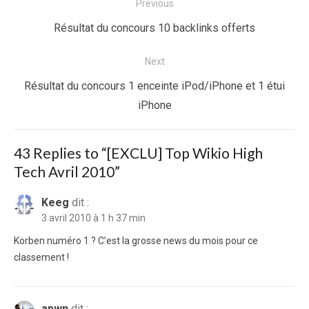
Navigation
Previous
de
Previous
Résultat du concours 10 backlinks offerts
l’article
post:
Next
Next
Résultat du concours 1 enceinte iPod/iPhone et 1 étui
post:
iPhone
43 Replies to “
[EXCLU] Top Wikio High
Tech Avril 2010
”
Keeg
dit :
3 avril 2010 à 1 h 37 min
Korben numéro 1 ? C’est la grosse news du mois pour ce
classement !
apwn
dit :