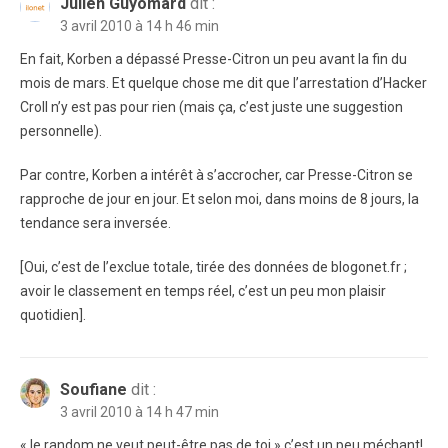
Julien Guyomard
dit :
3 avril 2010 à 14 h 46 min
En fait, Korben a dépassé Presse-Citron un peu avant la fin du
mois de mars. Et quelque chose me dit que l’arrestation d’Hacker
Croll n’y est pas pour rien (mais ça, c’est juste une suggestion
personnelle).
Par contre, Korben a intérêt à s’accrocher, car Presse-Citron se
rapproche de jour en jour. Et selon moi, dans moins de 8 jours, la
tendance sera inversée.
[Oui, c’est de l’exclue totale, tirée des données de blogonet.fr ;
avoir le classement en temps réel, c’est un peu mon plaisir
quotidien].
Soufiane
dit :
3 avril 2010 à 14 h 47 min
« le random ne veut peut-être pas de toi » c’est un peu méchant!