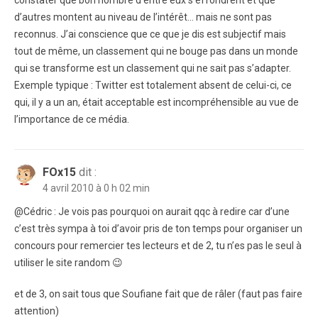
constater que bon nombre d’entre eux s’effondrent et que
d’autres montent au niveau de l’intérêt… mais ne sont pas
reconnus. J’ai conscience que ce que je dis est subjectif mais
tout de même, un classement qui ne bouge pas dans un monde
qui se transforme est un classement qui ne sait pas s’adapter.
Exemple typique : Twitter est totalement absent de celui-ci, ce
qui, il y a un an, était acceptable est incompréhensible au vue de
l’importance de ce média.
FOx15
dit :
4 avril 2010 à 0 h 02 min
@Cédric : Je vois pas pourquoi on aurait qqc à redire car d’une
c’est très sympa à toi d’avoir pris de ton temps pour organiser un
concours pour remercier tes lecteurs et de 2, tu n’es pas le seul à
utiliser le site random 😉
et de 3, on sait tous que Soufiane fait que de râler (faut pas faire
attention)