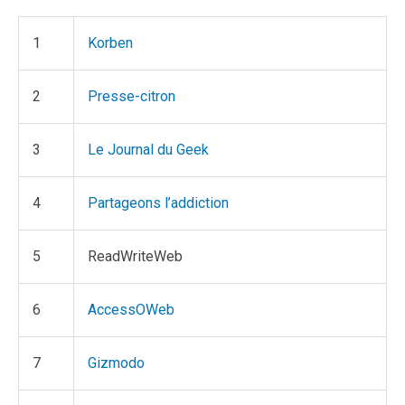
1
Korben
2
Presse-citron
3
Le Journal du Geek
4
Partageons l’addiction
5
ReadWriteWeb
6
AccessOWeb
7
Gizmodo