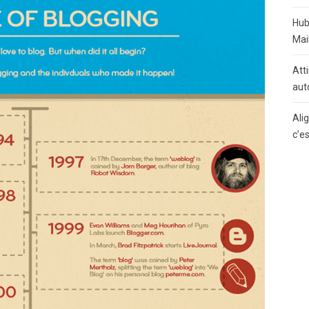
Hub
Mai
Atti
aut
Ali
c’e