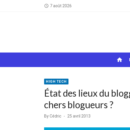
Skip
7 août 2026
access_time
to
content
home
HIGH TECH
État des lieux du blo
chers blogueurs ?
Posted
By
Cédric
25 avril 2013
on