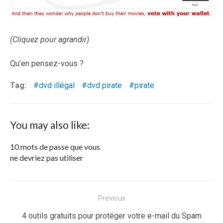
(Cliquez pour agrandir)
Qu’en pensez-vous ?
Tag:
dvd illégal
dvd pirate
pirate
You may also like:
10 mots de passe que vous
ne devriez pas utiliser
Navigation
Previous
de
Previous
4 outils gratuits pour protéger votre e-mail du Spam