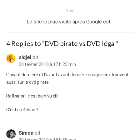
l’article
post:
Next
Next
Le site le plus visité après Google est…
post:
4 Replies to “
DVD pirate vs DVD légal
”
sidjel
dit :
20 février 2010 à 17 h 25 min
L’avant dernière et l’avant avant dernière image ceux trouvent
aussi sur le dvd pirate.
Rofl sinon, c’est bien vu xD
C’est du 4chan ?
Simon
dit :
20 février 2010 à 18 h 58 min