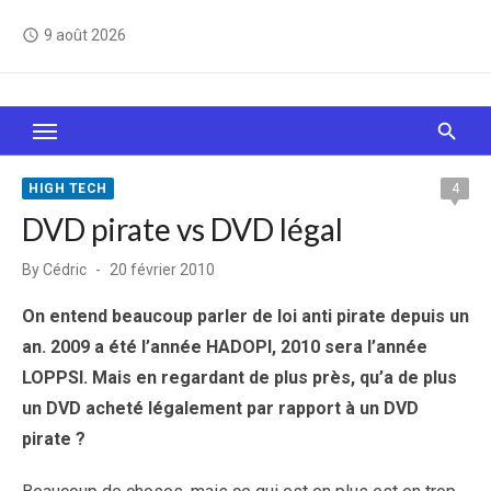
Skip
9 août 2026
access_time
to
content
Le Web, c'est comme une boîte de chocolats… On
sait jamais sur quoi on va tomber !
HIGH TECH
4
DVD pirate vs DVD légal
Posted
By
Cédric
20 février 2010
on
On entend beaucoup parler de loi anti pirate depuis un
an. 2009 a été l’année HADOPI, 2010 sera l’année
LOPPSI. Mais en regardant de plus près, qu’a de plus
un DVD acheté légalement par rapport à un DVD
pirate ?