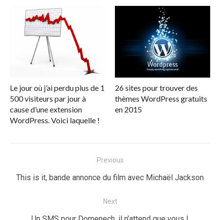
Le jour où j’ai perdu plus de 1
26 sites pour trouver des
500 visiteurs par jour à
thèmes WordPress gratuits
cause d’une extension
en 2015
WordPress. Voici laquelle !
Navigation
Previous
de
Previous
This is it, bande annonce du film avec Michaël Jackson
l’article
post:
Next
Next
Un SMS pour Domenech, il n’attend que vous !