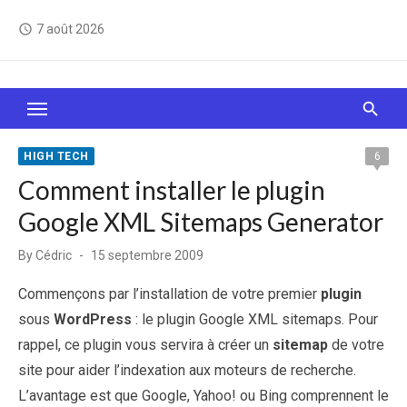
Skip
7 août 2026
access_time
to
content
Le Web, c'est comme une boîte de chocolats… On
sait jamais sur quoi on va tomber !
HIGH TECH
6
Comment installer le plugin
Google XML Sitemaps Generator
Posted
By
Cédric
15 septembre 2009
on
Commençons par l’installation de votre premier
plugin
sous
WordPress
: le plugin Google XML sitemaps. Pour
rappel, ce plugin vous servira à créer un
sitemap
de votre
site pour aider l’indexation aux moteurs de recherche.
L’avantage est que Google, Yahoo! ou Bing comprennent le