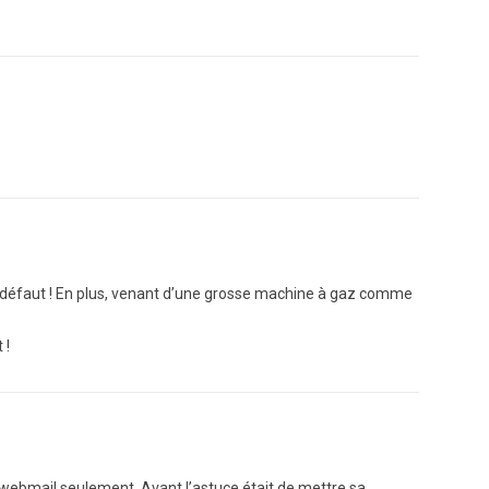
ent défaut ! En plus, venant d’une grosse machine à gaz comme
 !
le webmail seulement. Avant l’astuce était de mettre sa