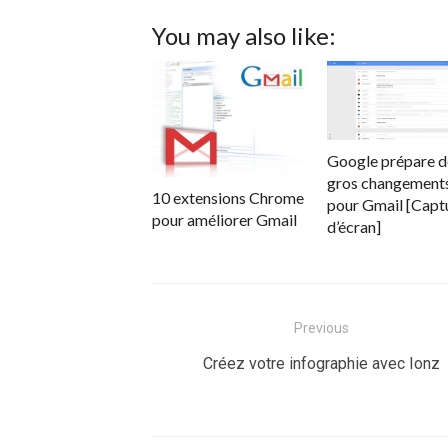
You may also like:
Google prépare d
gros changement
10 extensions Chrome
pour Gmail [Capt
pour améliorer Gmail
d’écran]
Navigation
Previous
de
Previous
Créez votre infographie avec Ionz
post:
l’article