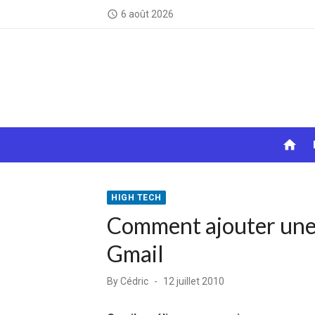
Skip
6 août 2026
access_time
to
content
home
HIGH TECH
Comment ajouter une 
Gmail
Posted
By
Cédric
12 juillet 2010
on