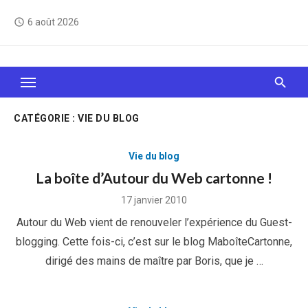
Skip
6 août 2026
access_time
to
content
Le Web, c'est comme une boîte de chocolats… On
sait jamais sur quoi on va tomber !
CATÉGORIE :
VIE DU BLOG
Vie du blog
La boîte d’Autour du Web cartonne !
Posted
17 janvier 2010
on
Autour du Web vient de renouveler l’expérience du Guest-
blogging. Cette fois-ci, c’est sur le blog MaboîteCartonne,
dirigé des mains de maître par Boris, que je …