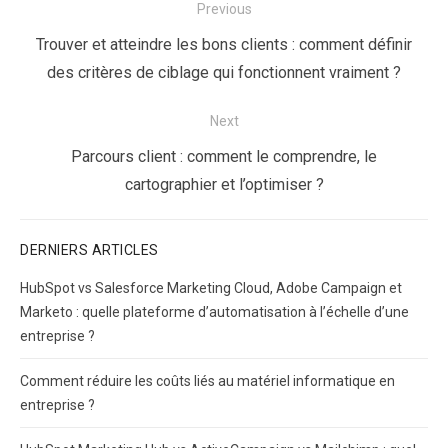
Navigation
Previous
de
Previous
Trouver et atteindre les bons clients : comment définir
l’article
post:
des critères de ciblage qui fonctionnent vraiment ?
Next
Next
Parcours client : comment le comprendre, le
post:
cartographier et l’optimiser ?
DERNIERS ARTICLES
HubSpot vs Salesforce Marketing Cloud, Adobe Campaign et
Marketo : quelle plateforme d’automatisation à l’échelle d’une
entreprise ?
Comment réduire les coûts liés au matériel informatique en
entreprise ?