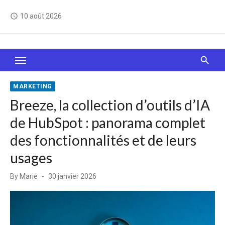
Skip
10 août 2026
access_time
to
content
Le Web, c'est comme une boîte de chocolats… On
sait jamais sur quoi on va tomber !
MARKETING
Breeze, la collection d’outils d’IA
de HubSpot : panorama complet
des fonctionnalités et de leurs
usages
Posted
By
Marie
30 janvier 2026
on