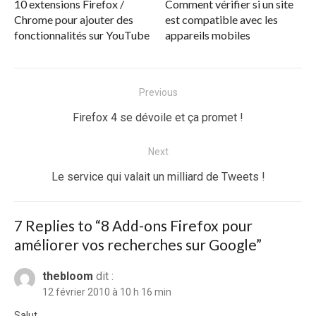
10 extensions Firefox /
Comment vérifier si un site
Chrome pour ajouter des
est compatible avec les
fonctionnalités sur YouTube
appareils mobiles
Navigation
Previous
de
Previous
Firefox 4 se dévoile et ça promet !
l’article
post:
Next
Next
Le service qui valait un milliard de Tweets !
post:
7 Replies to “
8 Add-ons Firefox pour
améliorer vos recherches sur Google
”
thebloom
dit :
12 février 2010 à 10 h 16 min
Salut