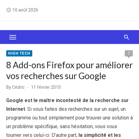
Skip
10 août 2026
access_time
to
content
Le Web, c'est comme une boîte de chocolats… On
sait jamais sur quoi on va tomber !
HIGH TECH
7
8 Add-ons Firefox pour améliorer
vos recherches sur Google
Posted
By
Cédric
11 février 2010
on
Google est le maître incontesté de la recherche sur
Internet
. Si vous faites des recherches sur un sujet, un
programme ou tout simplement pour trouver une solution à
un problème spécifique, sans hésitation, vous vous
tourner vers celui-ci. D’autre part,
la simplicité et les