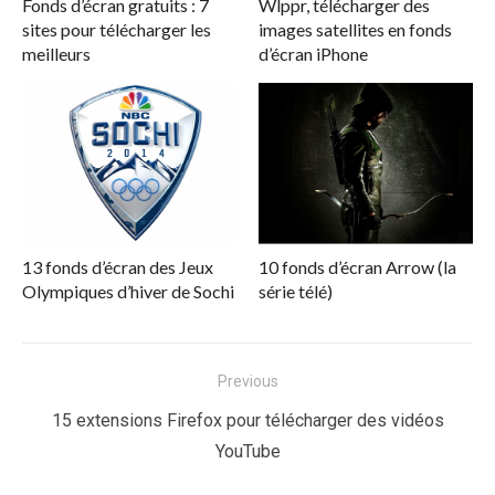
Fonds d’écran gratuits : 7
Wlppr, télécharger des
sites pour télécharger les
images satellites en fonds
meilleurs
d’écran iPhone
13 fonds d’écran des Jeux
10 fonds d’écran Arrow (la
Olympiques d’hiver de Sochi
série télé)
Navigation
Previous
de
Previous
15 extensions Firefox pour télécharger des vidéos
l’article
post:
YouTube