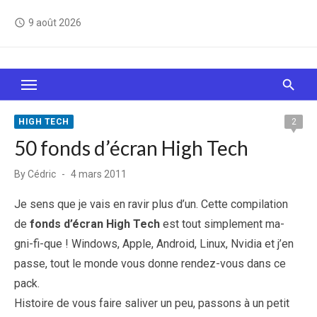
Skip
9 août 2026
access_time
to
content
Le Web, c'est comme une boîte de chocolats… On
sait jamais sur quoi on va tomber !
HIGH TECH
2
50 fonds d’écran High Tech
Posted
By
Cédric
4 mars 2011
on
Je sens que je vais en ravir plus d’un. Cette compilation
de
fonds d’écran High Tech
est tout simplement ma-
gni-fi-que ! Windows, Apple, Android, Linux, Nvidia et j’en
passe, tout le monde vous donne rendez-vous dans ce
pack.
Histoire de vous faire saliver un peu, passons à un petit