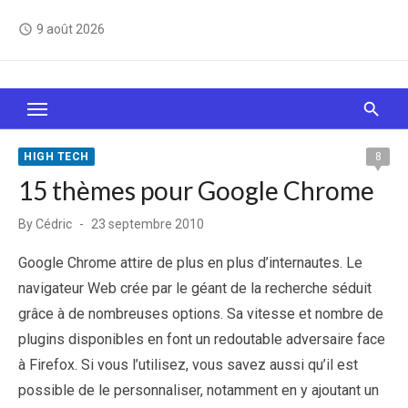
Skip
9 août 2026
access_time
to
content
Le Web, c'est comme une boîte de chocolats… On
sait jamais sur quoi on va tomber !
HIGH TECH
8
15 thèmes pour Google Chrome
Posted
By
Cédric
23 septembre 2010
on
Google Chrome attire de plus en plus d’internautes. Le
navigateur Web crée par le géant de la recherche séduit
grâce à de nombreuses options. Sa vitesse et nombre de
plugins disponibles en font un redoutable adversaire face
à Firefox. Si vous l’utilisez, vous savez aussi qu’il est
possible de le personnaliser, notamment en y ajoutant un