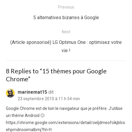
Navigation
Previous
de
Previous
5 alternatives bizarres à Google
l’article
post:
Next
Next
(Article sponsorisé) LG Optimus One : optimisez votre
post:
vie !
8 Replies to “
15 thèmes pour Google
Chrome
”
marinemat15
dit :
23 septembre 2010 à 11 h 54 min
Google Chrome est de loin le navigateur que je préfère. J’utilise
un thème Android 🙂
https://chrome.google.com/extensions/detail/oeljdmeofcikjblco
ehpmdnooimalbmj?hl=fr