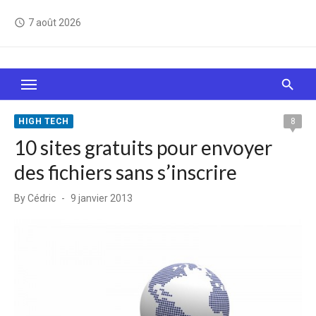
Skip
7 août 2026
access_time
to
content
Le Web, c'est comme une boîte de chocolats… On
sait jamais sur quoi on va tomber !
HIGH TECH
8
10 sites gratuits pour envoyer
des fichiers sans s’inscrire
Posted
By
Cédric
9 janvier 2013
on