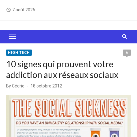
Skip
7 août 2026
access_time
to
content
Le Web, c'est comme une boîte de chocolats… On
sait jamais sur quoi on va tomber !
HIGH TECH
6
10 signes qui prouvent votre
addiction aux réseaux sociaux
Posted
By
Cédric
18 octobre 2012
on