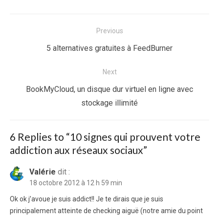
Navigation
Previous
de
Previous
5 alternatives gratuites à FeedBurner
l’article
post:
Next
Next
BookMyCloud, un disque dur virtuel en ligne avec
post:
stockage illimité
6 Replies to “
10 signes qui prouvent votre
addiction aux réseaux sociaux
”
Valérie
dit :
18 octobre 2012 à 12 h 59 min
Ok ok j’avoue je suis addict!! Je te dirais que je suis
principalement atteinte de checking aiguë (notre amie du point