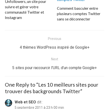
Unfollowers, un site pour
suivre et gérer votre
Comment basculer entre
communauté Twitter et
plusieurs comptes Twitter
Instagram
sans se déconnecter
Navigation
Previous
de
Previous
4 thèmes WordPress inspiré de Google+
l’article
post:
Next
Next
5 sites pour raccourcir l’URL d’un compte Google+
post:
One Reply to “Les 10 meilleurs sites pour
trouver des backgrounds Twitter”
Web et SEO
dit :
5 septembre 2011 à 23 h 00 min