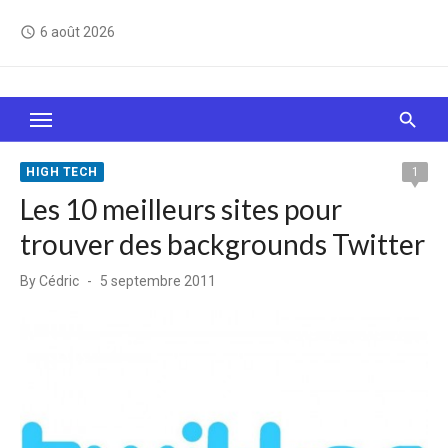
Skip
6 août 2026
access_time
to
content
Le Web, c'est comme une boîte de chocolats… On
sait jamais sur quoi on va tomber !
HIGH TECH
1
Les 10 meilleurs sites pour
trouver des backgrounds Twitter
Posted
By
Cédric
5 septembre 2011
on