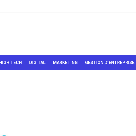
Le Web,
c'est
comme
une boîte
HIGH TECH
DIGITAL
MARKETING
GESTION D’ENTREPRISE
de
chocolats…
On sait
jamais sur
quoi on va
tomber !