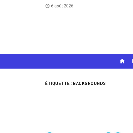
Skip
6 août 2026
access_time
to
content
home
ÉTIQUETTE :
BACKGROUNDS