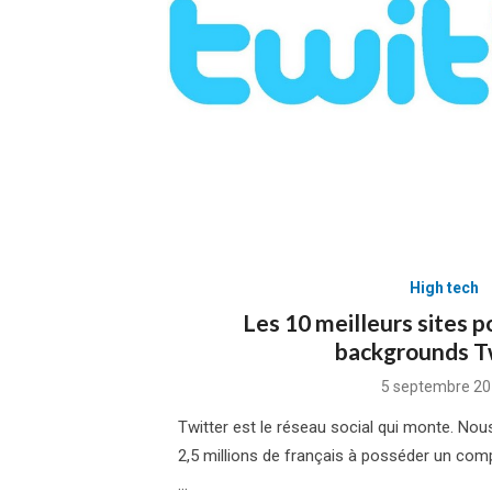
High tech
Les 10 meilleurs sites p
backgrounds T
Posted
5 septembre 20
on
Twitter est le réseau social qui monte. N
2,5 millions de français à posséder un compt
…