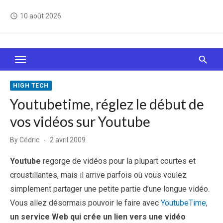
Skip
10 août 2026
access_time
to
content
Le Web, c'est comme une boîte de chocolats… On
sait jamais sur quoi on va tomber !
HIGH TECH
Youtubetime, réglez le début de
vos vidéos sur Youtube
Posted
By
Cédric
2 avril 2009
on
Youtube
regorge de vidéos pour la plupart courtes et
croustillantes, mais il arrive parfois où vous voulez
simplement partager une petite partie d’une longue vidéo.
Vous allez désormais pouvoir le faire avec
YoutubeTime
,
un service Web qui crée un lien vers une vidéo