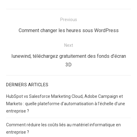
Navigation
Previous
de
Previous
Comment changer les heures sous WordPress
l’article
post:
Next
Next
Iunewind, téléchargez gratuitement des fonds d’écran
post:
3D
DERNIERS ARTICLES
HubSpot vs Salesforce Marketing Cloud, Adobe Campaign et
Marketo : quelle plateforme d’automatisation à l’échelle d’une
entreprise ?
Comment réduire les coûts liés au matériel informatique en
entreprise ?