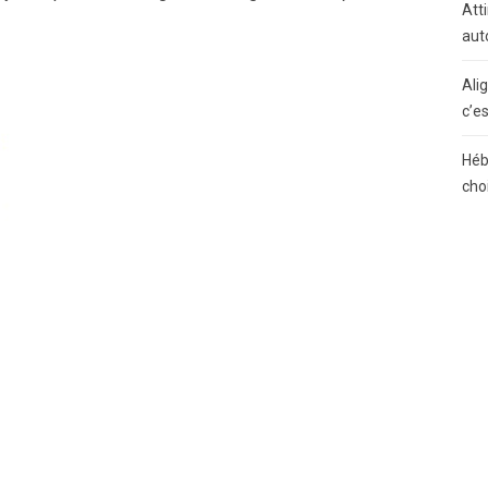
Atti
aut
Ali
c’e
Héb
cho