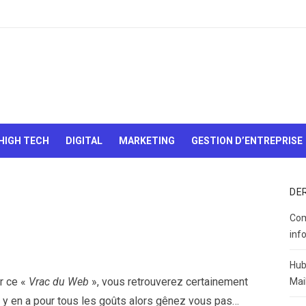
Le Web,
c'est
comme
une boîte
HIGH TECH
DIGITAL
MARKETING
GESTION D’ENTREPRISE
de
chocolats…
On sait
jamais sur
DE
quoi on va
tomber !
Com
inf
Hub
r ce «
Vrac du Web
», vous retrouverez certainement
Mai
l y en a pour tous les goûts alors gênez vous pas…