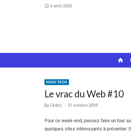
Skip
6 août 2026
access_time
to
content
home
HIGH TECH
Le vrac du Web #10
Posted
By
Cédric
31 octobre 2009
on
Pour ce week-end, passez faire un tour su
quelques sites intéressants à présenter. I