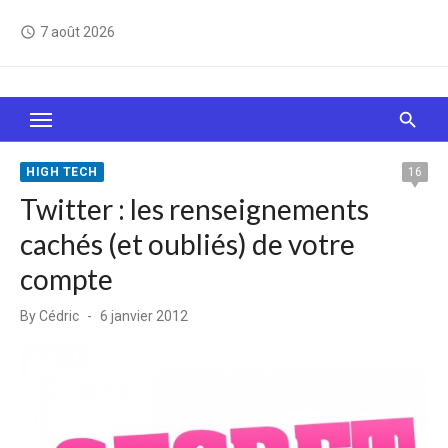
Skip
7 août 2026
access_time
to
content
Le Web, c'est comme une boîte de chocolats… On
sait jamais sur quoi on va tomber !
HIGH TECH
16
Twitter : les renseignements
cachés (et oubliés) de votre
compte
Posted
By
Cédric
6 janvier 2012
on