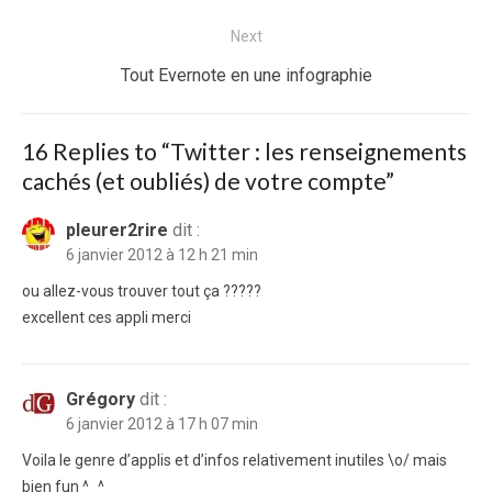
l’article
post:
Next
Next
Tout Evernote en une infographie
post:
16 Replies to “
Twitter : les renseignements
cachés (et oubliés) de votre compte
”
pleurer2rire
dit :
6 janvier 2012 à 12 h 21 min
ou allez-vous trouver tout ça ?????
excellent ces appli merci
Grégory
dit :
6 janvier 2012 à 17 h 07 min
Voila le genre d’applis et d’infos relativement inutiles \o/ mais
bien fun ^_^