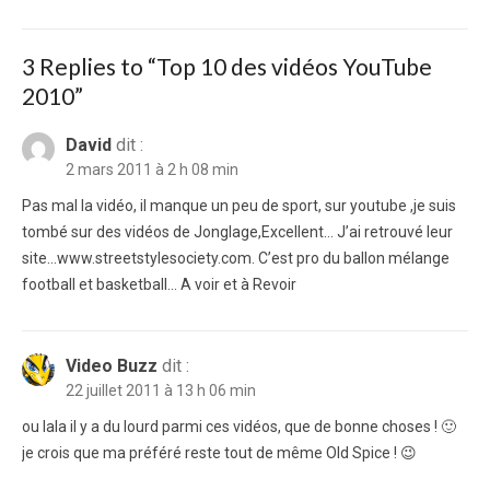
post:
3 Replies to “
Top 10 des vidéos YouTube
2010
”
David
dit :
2 mars 2011 à 2 h 08 min
Pas mal la vidéo, il manque un peu de sport, sur youtube ,je suis
tombé sur des vidéos de Jonglage,Excellent… J’ai retrouvé leur
site…www.streetstylesociety.com. C’est pro du ballon mélange
football et basketball… A voir et à Revoir
Video Buzz
dit :
22 juillet 2011 à 13 h 06 min
ou lala il y a du lourd parmi ces vidéos, que de bonne choses ! 🙂
je crois que ma préféré reste tout de même Old Spice ! 😉