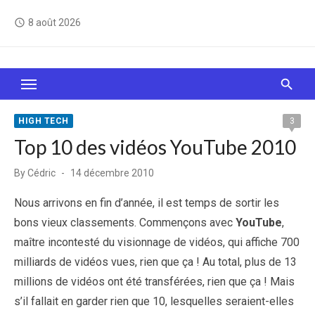
Skip
8 août 2026
access_time
to
content
Le Web, c'est comme une boîte de chocolats… On
sait jamais sur quoi on va tomber !
HIGH TECH
3
Top 10 des vidéos YouTube 2010
Posted
By
Cédric
14 décembre 2010
on
Nous arrivons en fin d’année, il est temps de sortir les
bons vieux classements. Commençons avec
YouTube
,
maître incontesté du visionnage de vidéos, qui affiche 700
milliards de vidéos vues, rien que ça ! Au total, plus de 13
millions de vidéos ont été transférées, rien que ça ! Mais
s’il fallait en garder rien que 10, lesquelles seraient-elles