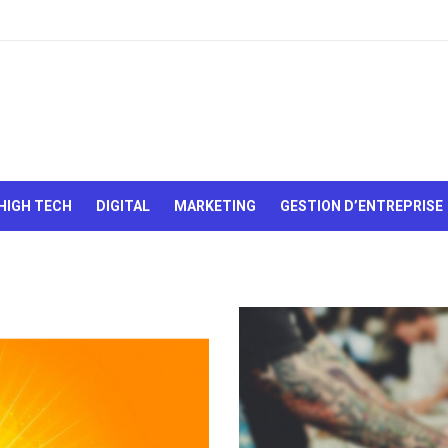
Le Web,
c'est
comme
une boîte
HIGH TECH
DIGITAL
MARKETING
GESTION D’ENTREPRISE
de
chocolats…
On sait
jamais sur
quoi on va
tomber !