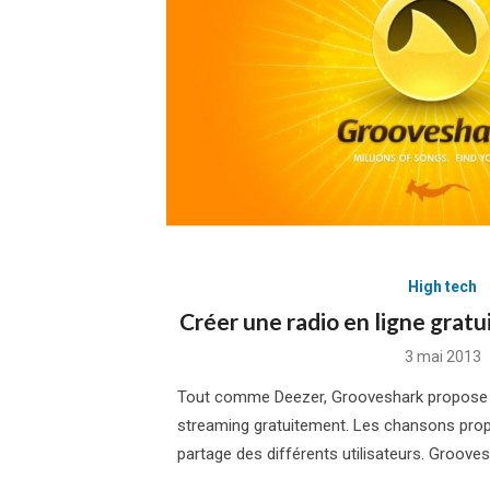
High tech
Créer une radio en ligne grat
Posted
3 mai 2013
on
Tout comme Deezer, Grooveshark propose 
streaming gratuitement. Les chansons pro
partage des différents utilisateurs. Grooves