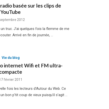
adio basée sur les clips de
YouTube
sted
septembre 2012
n
r un truc. J’ai quelques fois la flemme de me
couter. Arrivé en fin de journée, …
Vie du blog
o internet Wifi et FM ultra-
compacte
Posted
17 février 2011
on
lle fois les lecteurs d’Autour du Web. Ce
un bon p’tit coup de vieux puisqu’il s’agit …