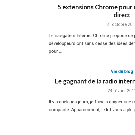
5 extensions Chrome pour é
direct
Posted
31 octobre 20
on
Le navigateur Internet Chrome propose de p
développeurs ont sans cesse des idées derri
pour …
Vie du blog
Le gagnant de la radio inter
Posted
24 février 201
on
Il y a quelques jours, je faisais gagner une r
compacte. Apparemment, le lot vous a plu 