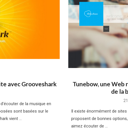
uite avec Grooveshark
Tunebow, une Web ra
de la 
Po
21
d’écouter de la musique en
on
posées sont basées sur le
Il existe énormément de sites 
hark vient …
proposent de bonnes options, 
aimez écouter de …