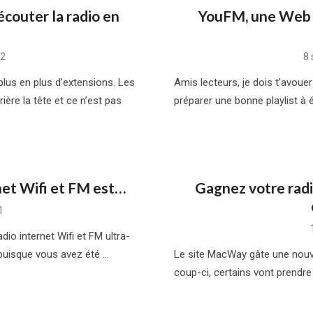
couter la radio en
YouFM, une Web r
Po
12
8 
o
lus en plus d’extensions. Les
Amis lecteurs, je dois t’avoue
ère la tête et ce n’est pas
préparer une bonne playlist à é
net Wifi et FM est…
Gagnez votre radi
1
adio internet Wifi et FM ultra-
puisque vous avez été …
Le site MacWay gâte une nouve
coup-ci, certains vont prendre 