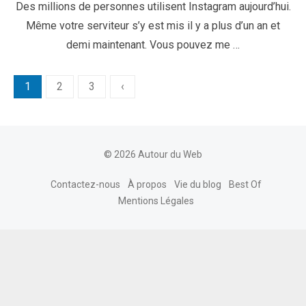
Des millions de personnes utilisent Instagram aujourd’hui.
Même votre serviteur s’y est mis il y a plus d’un an et
demi maintenant. Vous pouvez me …
Pagination
1
2
3
‹
des
publications
© 2026 Autour du Web
Contactez-nous
À propos
Vie du blog
Best Of
Mentions Légales