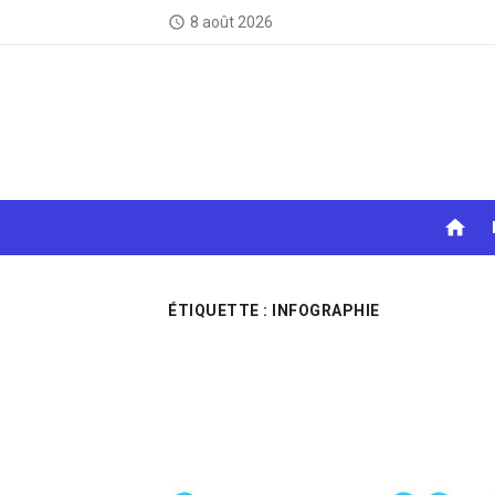
Skip
8 août 2026
access_time
to
content
home
ÉTIQUETTE :
INFOGRAPHIE