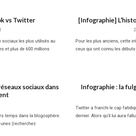
k vs Twitter
[Infographie] L’his
P
1
2
o
sociaux les plus utilisés au
Pour les plus anciens, cette in
s et plus de 600 millions
ceux qui ont connu les débuts
s réseaux sociaux dans
Infographie : la fu
ent
Twitter a franchi le cap fatidiq
ers temps dans la blogosphère.
dernier. Alors qu’il lui aura fa
-unes (recherchez