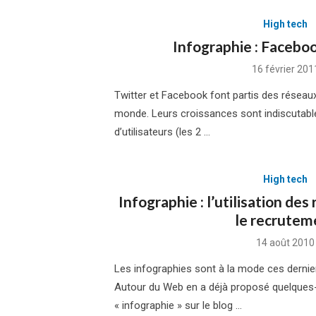
High tech
Infographie : Faceboo
Posted
16 février 201
on
Twitter et Facebook font partis des réseaux 
monde. Leurs croissances sont indiscutable
d’utilisateurs (les 2 …
High tech
Infographie : l’utilisation de
le recrutem
Posted
14 août 2010
on
Les infographies sont à la mode ces derni
Autour du Web en a déjà proposé quelques
« infographie » sur le blog …