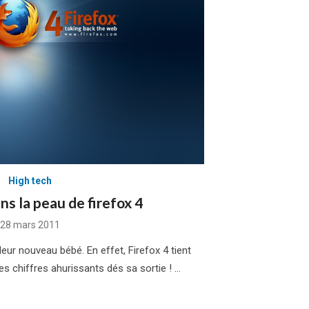
High tech
ns la peau de firefox 4
Posted
28 mars 2011
on
 leur nouveau bébé. En effet, Firefox 4 tient
 chiffres ahurissants dés sa sortie ! …