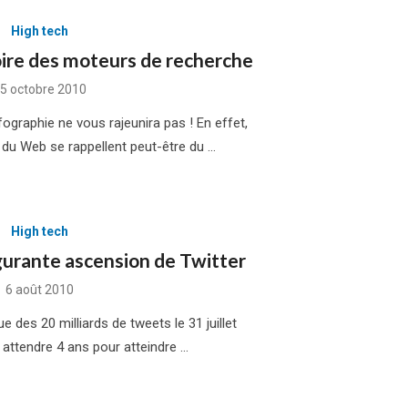
High tech
toire des moteurs de recherche
osted
5 octobre 2010
n
fographie ne vous rajeunira pas ! En effet,
 du Web se rappellent peut-être du …
High tech
lgurante ascension de Twitter
Posted
6 août 2010
on
ue des 20 milliards de tweets le 31 juillet
llu attendre 4 ans pour atteindre …