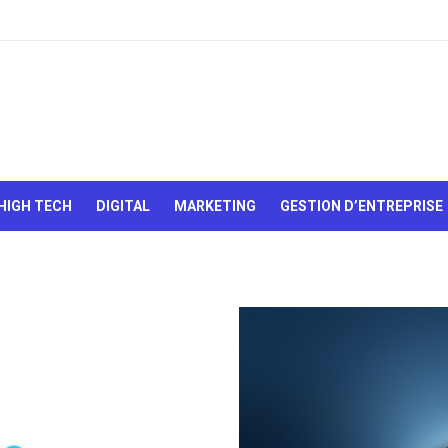
Le Web,
c'est
comme
une boîte
HIGH TECH
DIGITAL
MARKETING
GESTION D’ENTREPRISE
de
chocolats…
On sait
jamais sur
quoi on va
tomber !