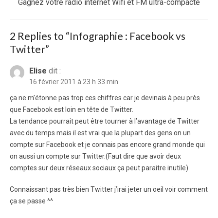
Next
Gagnez votre radio internet Wifi et FM ultra-compacte
post:
2 Replies to “
Infographie : Facebook vs
Twitter
”
Elise
dit :
16 février 2011 à 23 h 33 min
ça ne m’étonne pas trop ces chiffres car je devinais à peu près
que Facebook est loin en tête de Twitter.
La tendance pourrait peut être tourner à l’avantage de Twitter
avec du temps mais il est vrai que la plupart des gens on un
compte sur Facebook et je connais pas encore grand monde qui
on aussi un compte sur Twitter.(Faut dire que avoir deux
comptes sur deux réseaux sociaux ça peut paraitre inutile)
Connaissant pas très bien Twitter j’irai jeter un oeil voir comment
ça se passe ^^