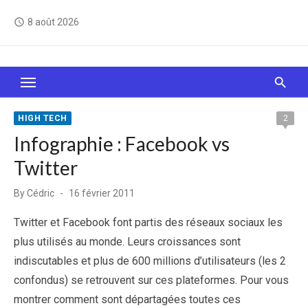
Skip
8 août 2026
access_time
to
content
Le Web, c'est comme une boîte de chocolats… On
sait jamais sur quoi on va tomber !
HIGH TECH
2
Infographie : Facebook vs
Twitter
Posted
By
Cédric
16 février 2011
on
Twitter et Facebook font partis des réseaux sociaux les
plus utilisés au monde. Leurs croissances sont
indiscutables et plus de 600 millions d’utilisateurs (les 2
confondus) se retrouvent sur ces plateformes. Pour vous
montrer comment sont départagées toutes ces