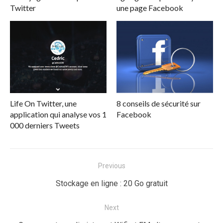
Twitter
une page Facebook
Life On Twitter, une
8 conseils de sécurité sur
application qui analyse vos 1
Facebook
000 derniers Tweets
Navigation
Previous
de
Previous
Stockage en ligne : 20 Go gratuit
l’article
post:
Next