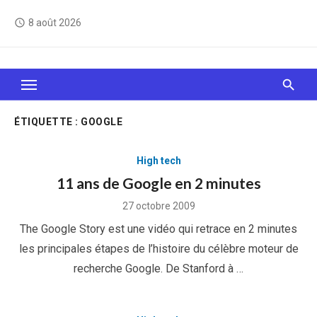
Skip
8 août 2026
access_time
to
content
Le Web, c'est comme une boîte de chocolats… On
sait jamais sur quoi on va tomber !
ÉTIQUETTE :
GOOGLE
High tech
11 ans de Google en 2 minutes
Posted
27 octobre 2009
on
The Google Story est une vidéo qui retrace en 2 minutes
les principales étapes de l’histoire du célèbre moteur de
recherche Google. De Stanford à …