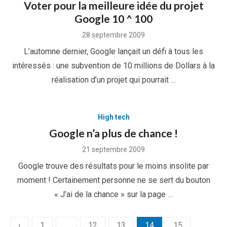
Voter pour la meilleure idée du projet
Google 10 ^ 100
Posted
28 septembre 2009
on
L’automne dernier, Google lançait un défi à tous les
intéressés : une subvention de 10 millions de Dollars à la
réalisation d’un projet qui pourrait …
High tech
Google n’a plus de chance !
Posted
21 septembre 2009
on
Google trouve des résultats pour le moins insolite par
moment ! Certainement personne ne se sert du bouton
« J’ai de la chance » sur la page …
Pagination
‹
1
…
12
13
14
15