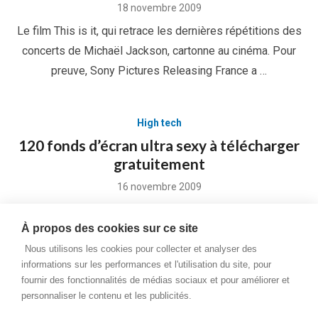
Posted
18 novembre 2009
on
Le film This is it, qui retrace les dernières répétitions des
concerts de Michaël Jackson, cartonne au cinéma. Pour
preuve, Sony Pictures Releasing France a …
High tech
120 fonds d’écran ultra sexy à télécharger
gratuitement
Posted
16 novembre 2009
on
Commençons la semaine comme il se doit avec une belle
À propos des cookies sur ce site
compilation de wallpapers. Aujourd’hui, ce ne sont pas
moins de 120 fonds d’écran ultra sexy …
Nous utilisons les cookies pour collecter et analyser des
informations sur les performances et l'utilisation du site, pour
fournir des fonctionnalités de médias sociaux et pour améliorer et
Pagination
‹
1
…
4
5
6
7
‹
personnaliser le contenu et les publicités.
des