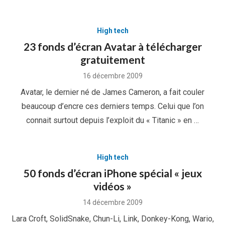
High tech
23 fonds d’écran Avatar à télécharger
gratuitement
Posted
16 décembre 2009
on
Avatar, le dernier né de James Cameron, a fait couler
beaucoup d’encre ces derniers temps. Celui que l’on
connait surtout depuis l’exploit du « Titanic » en …
High tech
50 fonds d’écran iPhone spécial « jeux
vidéos »
Posted
14 décembre 2009
on
Lara Croft, SolidSnake, Chun-Li, Link, Donkey-Kong, Wario,