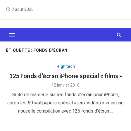
Skip
7 août 2026
access_time
to
content
Le Web, c'est comme une boîte de chocolats… On
sait jamais sur quoi on va tomber !
ÉTIQUETTE :
FONDS D’ÉCRAN
High tech
125 fonds d’écran iPhone spécial « films »
Posted
12 janvier 2010
on
Suite de ma série sur les fonds d’écran pour iPhone,
après les 50 wallpapers spécial « jeux vidéos » voici une
nouvelle compilation avec 125 fonds d’écran …