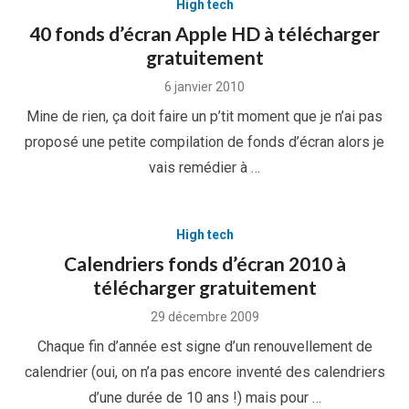
High tech
40 fonds d’écran Apple HD à télécharger
gratuitement
Posted
6 janvier 2010
on
Mine de rien, ça doit faire un p’tit moment que je n’ai pas
proposé une petite compilation de fonds d’écran alors je
vais remédier à …
High tech
Calendriers fonds d’écran 2010 à
télécharger gratuitement
Posted
29 décembre 2009
on
Chaque fin d’année est signe d’un renouvellement de
calendrier (oui, on n’a pas encore inventé des calendriers
d’une durée de 10 ans !) mais pour …