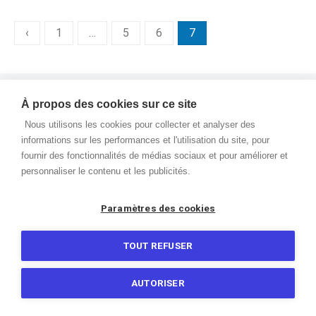
Pagination
‹
1
…
5
6
7
des
publications
© 2026 Autour du Web
À propos des cookies sur ce site
Nous utilisons les cookies pour collecter et analyser des
Contactez-nous
À propos
Vie du blog
Best Of
informations sur les performances et l'utilisation du site, pour
Mentions Légales
fournir des fonctionnalités de médias sociaux et pour améliorer et
personnaliser le contenu et les publicités.
Paramètres des cookies
TOUT REFUSER
AUTORISER