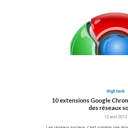
High tech
10 extensions Google Chrom
des réseaux s
Posted
12 avril 2012
on
Les réseaux sociaux, c’est comme une drogu