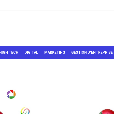
Le Web,
c'est
comme
une boîte
HIGH TECH
DIGITAL
MARKETING
GESTION D’ENTREPRISE
de
chocolats…
On sait
jamais sur
quoi on va
tomber !