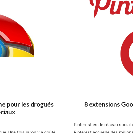
e pour les drogués
8 extensions Goo
ociaux
Pinterest est le réseau soci
e. Une fois qu’on y a goûté,
Pinterest accueille des millions