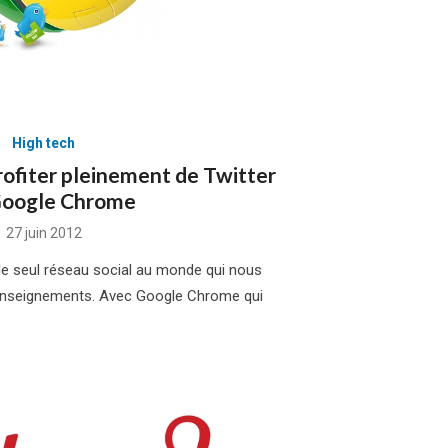
High tech
rofiter pleinement de Twitter
Google Chrome
Posted
27 juin 2012
on
le seul réseau social au monde qui nous
enseignements. Avec Google Chrome qui