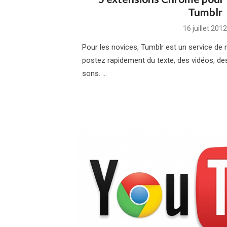
Tumblr
Posted
16 juillet 2012
on
Pour les novices, Tumblr est un service de m
postez rapidement du texte, des vidéos, de
sons. …