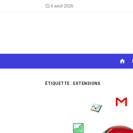
Skip
6 août 2026
access_time
to
content
home
ÉTIQUETTE :
EXTENSIONS