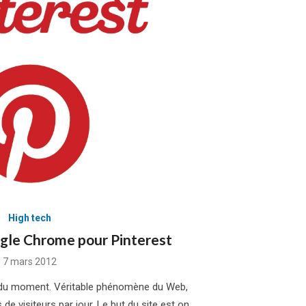
High tech
gle Chrome pour Pinterest
Posted
7 mars 2012
on
al du moment. Véritable phénomène du Web,
 de visiteurs par jour. Le but du site est on