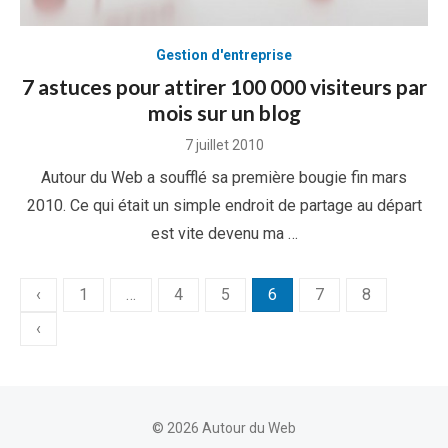
Gestion d'entreprise
7 astuces pour attirer 100 000 visiteurs par
mois sur un blog
Posted
7 juillet 2010
on
Autour du Web a soufflé sa première bougie fin mars
2010. Ce qui était un simple endroit de partage au départ
est vite devenu ma …
Pagination
‹
1
…
4
5
6
7
8
des
‹
publications
© 2026 Autour du Web