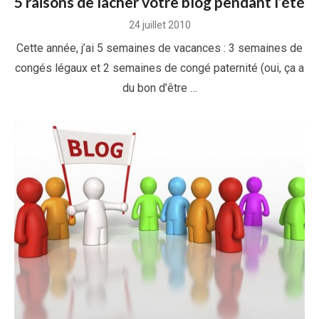
5 raisons de lâcher votre blog pendant l’été
Posted
24 juillet 2010
on
Cette année, j’ai 5 semaines de vacances : 3 semaines de
congés légaux et 2 semaines de congé paternité (oui, ça a
du bon d’être …