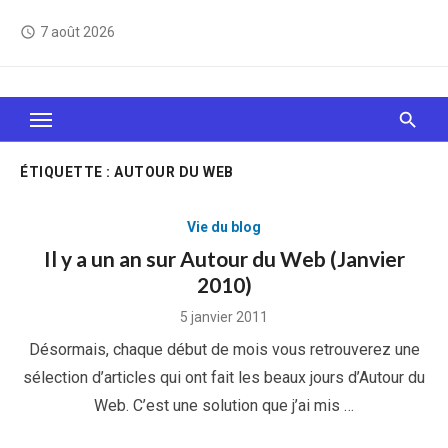
Skip
7 août 2026
access_time
to
content
Le Web, c'est comme une boîte de chocolats… On
sait jamais sur quoi on va tomber !
ÉTIQUETTE :
AUTOUR DU WEB
Vie du blog
Il y a un an sur Autour du Web (Janvier
2010)
Posted
5 janvier 2011
on
Désormais, chaque début de mois vous retrouverez une
sélection d’articles qui ont fait les beaux jours d’Autour du
Web. C’est une solution que j’ai mis …