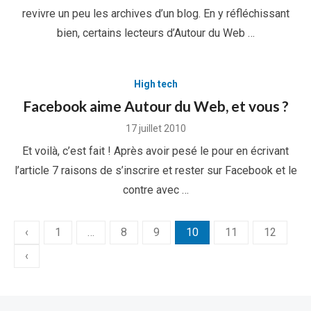
revivre un peu les archives d’un blog. En y réfléchissant
bien, certains lecteurs d’Autour du Web …
High tech
Facebook aime Autour du Web, et vous ?
Posted
17 juillet 2010
on
Et voilà, c’est fait ! Après avoir pesé le pour en écrivant
l’article 7 raisons de s’inscrire et rester sur Facebook et le
contre avec …
Pagination
‹
1
…
8
9
10
11
12
des
‹
publications