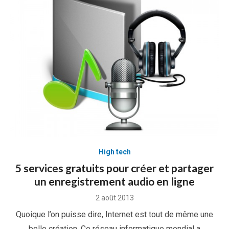
High tech
5 services gratuits pour créer et partager
un enregistrement audio en ligne
Posted
2 août 2013
on
Quoique l’on puisse dire, Internet est tout de même une
belle création. Ce réseau informatique mondial a