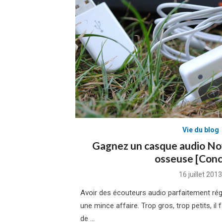
Vie du blog
Gagnez un casque audio Nov
osseuse [Conc
Posted
16 juillet 2013
on
Avoir des écouteurs audio parfaitement régl
une mince affaire. Trop gros, trop petits, il
de …