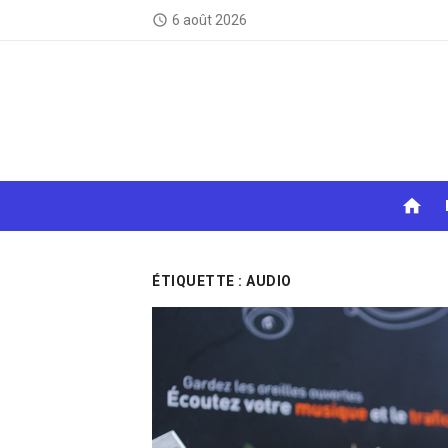
Skip
6 août 2026
access_time
to
content
home
ÉTIQUETTE :
AUDIO