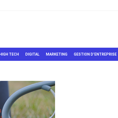
Le Web,
c'est
comme
une boîte
HIGH TECH
DIGITAL
MARKETING
GESTION D’ENTREPRISE
de
chocolats…
On sait
jamais sur
quoi on va
tomber !