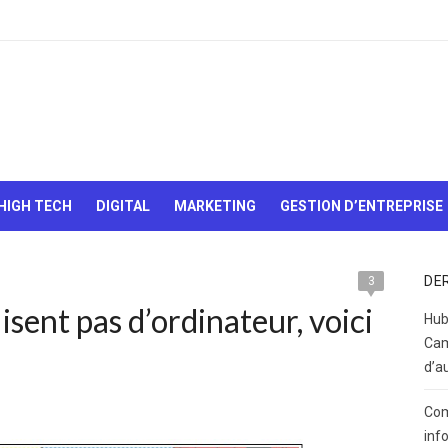
Le Web,
c'est
comme
une boîte
HIGH TECH
DIGITAL
MARKETING
GESTION D’ENTREPRISE
de
chocolats…
On sait
jamais sur
DE
3
quoi on va
isent pas d’ordinateur, voici
tomber !
Hub
Cam
d’a
Com
inf