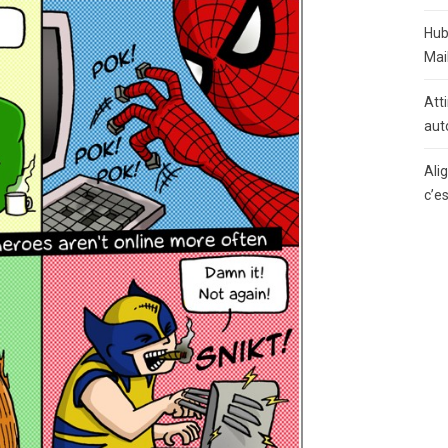
Hub
Mai
Atti
aut
Ali
c’e