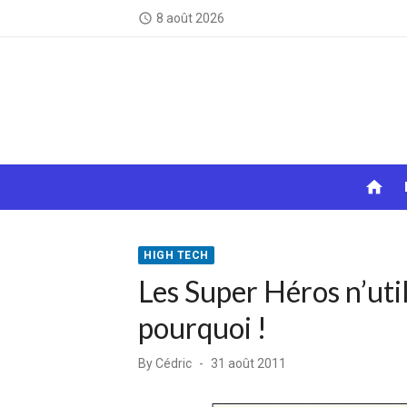
Skip
8 août 2026
access_time
to
content
home
HIGH TECH
Les Super Héros n’util
pourquoi !
Posted
By
Cédric
31 août 2011
on