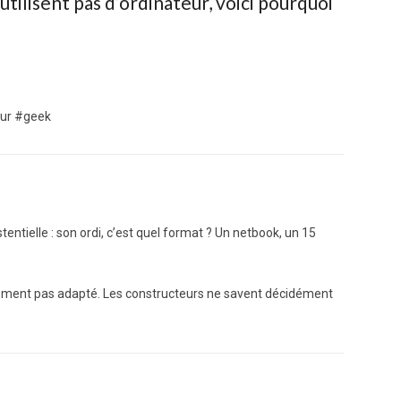
tilisent pas d’ordinateur, voici pourquoi
mour #geek
entielle : son ordi, c’est quel format ? Un netbook, un 15
ctivement pas adapté. Les constructeurs ne savent décidément