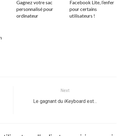
Gagnez votre sac
Facebook Lite, l’enfer
personnalisé pour
pour certains
ordinateur
utilisateurs !
n
Next
Next
Le gagnant du iKeyboard est…
post: