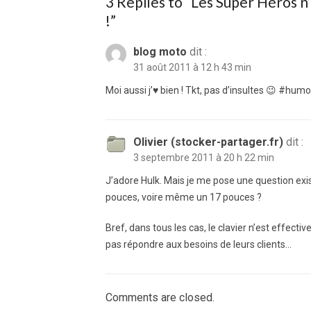
3 Replies to “
Les Super Héros n’u
!
”
blog moto
dit :
31 août 2011 à 12 h 43 min
Moi aussi j’♥ bien ! Tkt, pas d’insultes 😉 #hu
Olivier (stocker-partager.fr)
dit :
3 septembre 2011 à 20 h 22 min
J’adore Hulk. Mais je me pose une question exist
pouces, voire même un 17 pouces ?
Bref, dans tous les cas, le clavier n’est effe
pas répondre aux besoins de leurs clients…
Comments are closed.