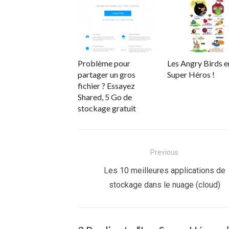
Problème pour
Les Angry Birds e
partager un gros
Super Héros !
fichier ? Essayez
Shared, 5 Go de
stockage gratuit
Navigation
Previous
de
Previous
Les 10 meilleures applications de
post:
stockage dans le nuage (cloud)
l’article