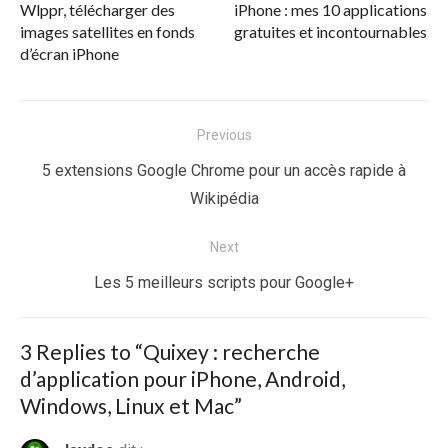
Wlppr, télécharger des
iPhone : mes 10 applications
images satellites en fonds
gratuites et incontournables
d’écran iPhone
Navigation
Previous
de
Previous
5 extensions Google Chrome pour un accès rapide à
l’article
post:
Wikipédia
Next
Next
Les 5 meilleurs scripts pour Google+
post:
3 Replies to “
Quixey : recherche
d’application pour iPhone, Android,
Windows, Linux et Mac
”