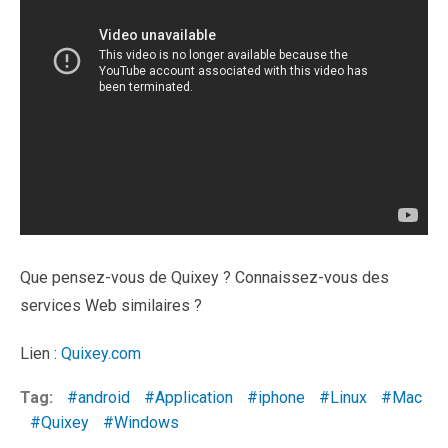
Que pensez-vous de Quixey ? Connaissez-vous des
services Web similaires ?
Lien :
Quixey.com
Tag:
android
Application
iphone
Linux
Mac
Quixey
Windows