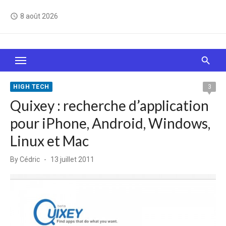
Skip
8 août 2026
access_time
to
content
Le Web, c'est comme une boîte de chocolats… On
sait jamais sur quoi on va tomber !
HIGH TECH
3
Quixey : recherche d’application
pour iPhone, Android, Windows,
Linux et Mac
Posted
By
Cédric
13 juillet 2011
on