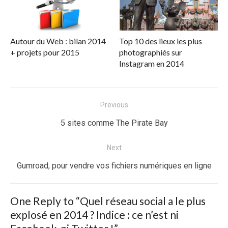
Autour du Web : bilan 2014
Top 10 des lieux les plus
+ projets pour 2015
photographiés sur
Instagram en 2014
Navigation
Previous
de
Previous
5 sites comme The Pirate Bay
l’article
post:
Next
Next
Gumroad, pour vendre vos fichiers numériques en ligne
post:
One Reply to “Quel réseau social a le plus
explosé en 2014 ? Indice : ce n’est ni