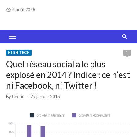
Skip
6 août 2026
access_time
to
content
Le Web, c'est comme une boîte de chocolats… On
sait jamais sur quoi on va tomber !
HIGH TECH
1
Quel réseau social a le plus
explosé en 2014 ? Indice : ce n’est
ni Facebook, ni Twitter !
Posted
By
Cédric
27 janvier 2015
on