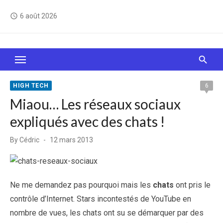
Skip
6 août 2026
access_time
to
content
Le Web, c'est comme une boîte de chocolats… On
sait jamais sur quoi on va tomber !
HIGH TECH
6
Miaou… Les réseaux sociaux
expliqués avec des chats !
Posted
By
Cédric
12 mars 2013
on
Ne me demandez pas pourquoi mais les
chats
ont pris le
contrôle d’Internet. Stars incontestés de YouTube en
nombre de vues, les chats ont su se démarquer par des