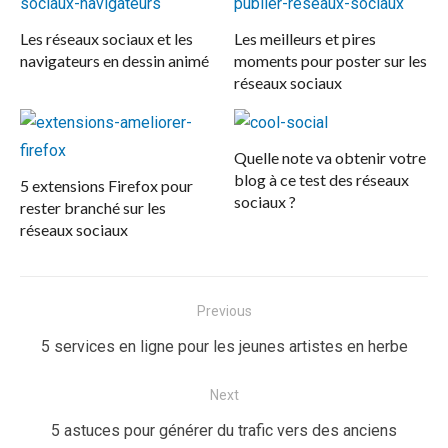
Les réseaux sociaux et les
Les meilleurs et pires
navigateurs en dessin animé
moments pour poster sur les
réseaux sociaux
Quelle note va obtenir votre
blog à ce test des réseaux
5 extensions Firefox pour
sociaux ?
rester branché sur les
réseaux sociaux
Navigation
Previous
de
Previous
5 services en ligne pour les jeunes artistes en herbe
l’article
post:
Next
Next
5 astuces pour générer du trafic vers des anciens